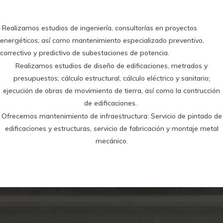
Somos un equipo de trabajo al servicio de clientes, desarrollamos e implementamos soluciones técnicas y adaptativas con profesionales de alto valor mediante el uso de tecnología moderna con la finalidad de lograr un avance sostenible en los sectores de energía, construcción y medio ambi
Realizamos estudios de ingeniería, consultorías en proyectos
ente.
energéticos; así como mantenimiento especializado preventivo,
correctivo y predictivo de subestaciones de potencia.
Realizamos estudios de diseño de edificaciones, metrados y
presupuestos; cálculo estructural, cálculo eléctrico y sanitario;
ejecución de obras de movimiento de tierra, así como la contrucción
de edificaciones.
Ofrecemos mantenimiento de infraestructura: Servicio de pintado de
edificaciones y estructuras, servicio de fabricación y montaje metal
mecánico.